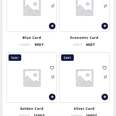
Blue Card
Economic Card
120
DT
99
DT
60
DT
40
DT
Sale!
Sale!
Golden Card
Silver Card
250
DT
210
DT
190
DT
160
DT