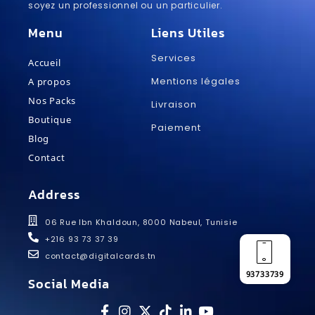
soyez un professionnel ou un particulier.
Menu
Liens Utiles
Services
Accueil
Mentions légales
A propos
Nos Packs
Livraison
Boutique
Paiement
Blog
Contact
Address
06 Rue Ibn Khaldoun, 8000 Nabeul, Tunisie
+216 93 73 37 39
contact@digitalcards.tn
93733739
Social Media